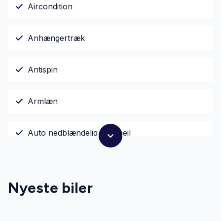
Aircondition
Anhængertræk
Antispin
Armlæn
Auto nedblændelig bakspejl
AUX tilslutning
Nyeste biler
Dual zone klimaanlæg