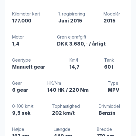
Kilometer kørt
1. registrering
Modelår
177.000
Juni 2015
2015
Motor
Grøn ejerafgift
1,4
DKK 3.680,-
/ årligt
Geartype
Km/l
Tank
Manuelt gear
14,7
60 l
Gear
HK/Nm
Type
6 gear
140 HK
/ 220 Nm
MPV
0-100 km/t
Tophastighed
Drivmiddel
9,5 sek
202 km/t
Benzin
Højde
Længde
Bredde
167 cm
440 cm
179 cm