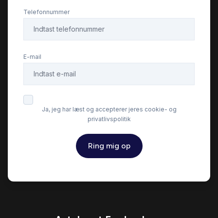
Kørecomputer
Telefonnummer
Lygtevasker
E-mail
Læderrat
Parkeringssensor bagved
Ja, jeg har læst og accepterer jeres cookie- og
privatlivspolitik
Servostyring
Ring mig op
Splitbagsæder
Startspærre