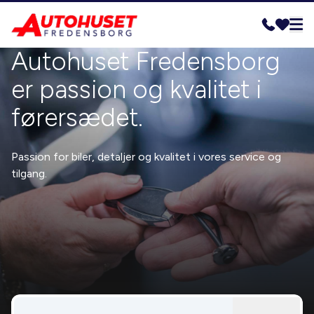
Autohuset Fredensborg
er passion og kvalitet i
førersædet.
Passion for biler, detaljer og kvalitet i vores service og
tilgang.