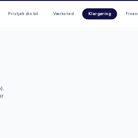
Pristjek din bil
Værksted
Klargøring
Finan
).
er