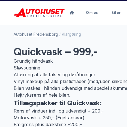
Om os
Biler
Autohuset Fredensborg
/
Klargøring
Quickvask – 999,-
Grundig håndvask
Støvsugning
Aftørring af alle falser og døråbninger
Vinyl makeup på alle plasticflader (med/uden silikone
Bilen vaskes i hånden udvendigt med speciel skumm
Højtryksrens af hele bilen.
Tillægspakker til Quickvask:
Rens af vinduer ind- og udvendigt + 200,-
Motorvask + 250,- (Eget ansvar)
Fælgrens plus dækshine +200,-