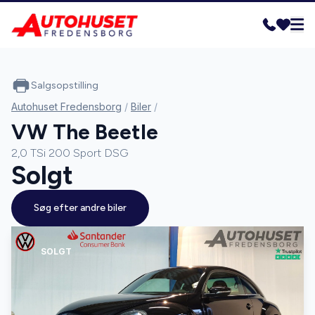
Salgsopstilling
Autohuset Fredensborg
/
Biler
/
VW The Beetle
2,0 TSi 200 Sport DSG
Solgt
Søg efter andre biler
SOLGT