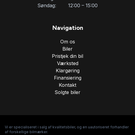
Søndag:
12:00 – 15:00
Parkeringssensor foran
Navigation
Ratgearskifte
Om os
Biler
Service OK
Pristjek din bil
Værksted
Klargøring
Servostyring
Finansiering
Kontakt
Solgte biler
Splitbagsæder
Sportssæder
Vi er specialiseret i salg af kvalitetsbiler, og en uautoriseret forhandler
Startspærre
af forskellige bilmærker.