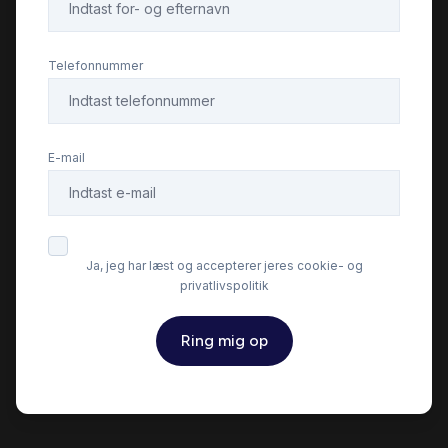
Fartpilot
Telefonnummer
Fjernbetjent centrallås
E-mail
Fuldautomatisk klimaanlæg
Højdejusterbare forsæder
Ja, jeg har læst og accepterer jeres cookie- og
privatlivspolitik
Højdejusterbart førersæde
Ring mig op
Infocenter
Isofix