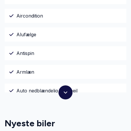
Aircondition
Alufælge
Antispin
Armlæn
Auto nedblændelig bakspejl
Automatgear
Nyeste biler
Automatisk lys