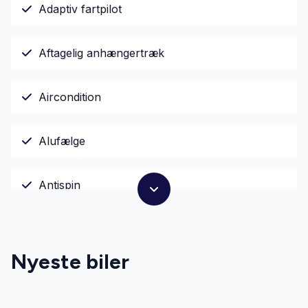
Adaptiv fartpilot
Aftagelig anhængertræk
Aircondition
Alufælge
Antispin
Apple CarPlay
Nyeste biler
Auto nedblændelig bakspejl