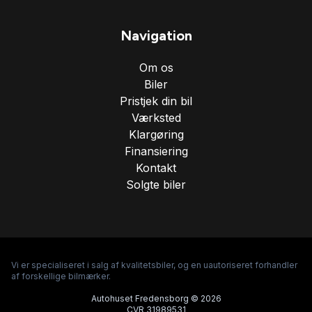
Sædevarme
Navigation
Træthedsregistrering
Om os
Biler
USB tilslutning
Pristjek din bil
Værksted
Klargøring
Vejbaneassistent
Finansiering
Kontakt
Solgte biler
Vi er specialiseret i salg af kvalitetsbiler, og en uautoriseret forhandler
af forskellige bilmærker.
Autohuset Fredensborg © 2026
CVR 31989531