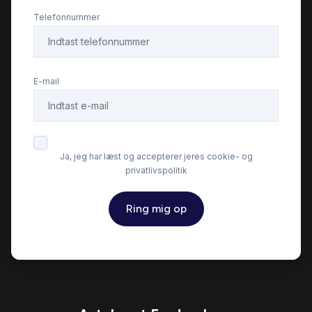
Dæktryksystem
Telefonnummer
El-ruder x4
E-mail
El-spejle med varme
Fartpilot
Ja, jeg har læst og accepterer jeres cookie- og
privatlivspolitik
Fjernbetjent centrallås
Ring mig op
Højdejusterbare forsæder
Isofix