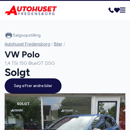
Salgsopstilling
Autohuset Fredensborg
/
Biler
/
VW Polo
1,4 TSi 150 BlueGT DSG
Solgt
Søg efter andre biler
SOLGT