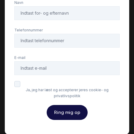
Navn
Højdejusterbart førersæde
Isofix
Telefonnummer
Kørecomputer
E-mail
Lygtevasker
Læderrat
Ja, jeg har læst og accepterer jeres cookie- og
privatlivspolitik
Musikstreaming via bluetooth
Ring mig op
Parkeringssensor bagved