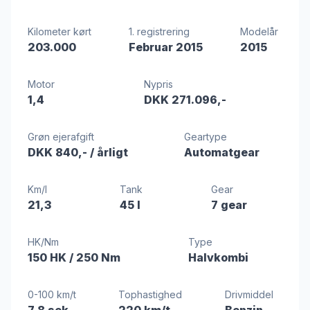
Kilometer kørt
1. registrering
Modelår
203.000
Februar 2015
2015
Motor
Nypris
1,4
DKK 271.096,-
Grøn ejerafgift
Geartype
DKK 840,-
/ årligt
Automatgear
Km/l
Tank
Gear
21,3
45 l
7 gear
HK/Nm
Type
150 HK
/ 250 Nm
Halvkombi
0-100 km/t
Tophastighed
Drivmiddel
7,8 sek
220 km/t
Benzin