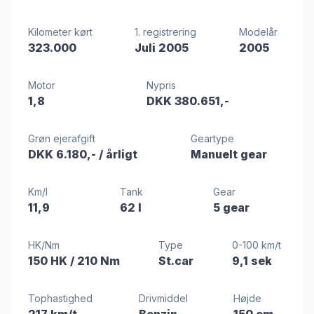
Kilometer kørt
1. registrering
Modelår
323.000
Juli 2005
2005
Motor
Nypris
1,8
DKK 380.651,-
Grøn ejerafgift
Geartype
DKK 6.180,-
/ årligt
Manuelt gear
Km/l
Tank
Gear
11,9
62 l
5 gear
HK/Nm
Type
0-100 km/t
150 HK
/ 210 Nm
St.car
9,1 sek
Tophastighed
Drivmiddel
Højde
217 km/t
Benzin
150 cm