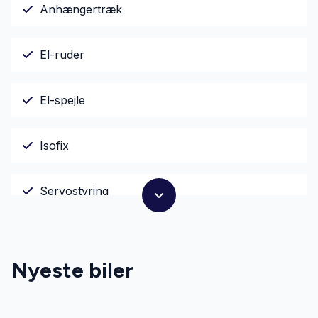
Anhængertræk
El-ruder
El-spejle
Isofix
Servostyring
Splitbagsæder
Nyeste biler
Startspærre