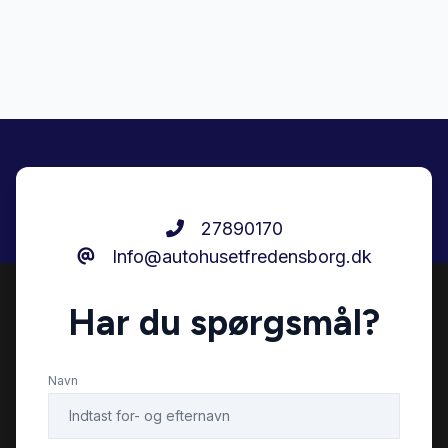
Stofsæder
Sædevarme
27890170
Info@autohusetfredensborg.dk
Har du spørgsmål?
Navn