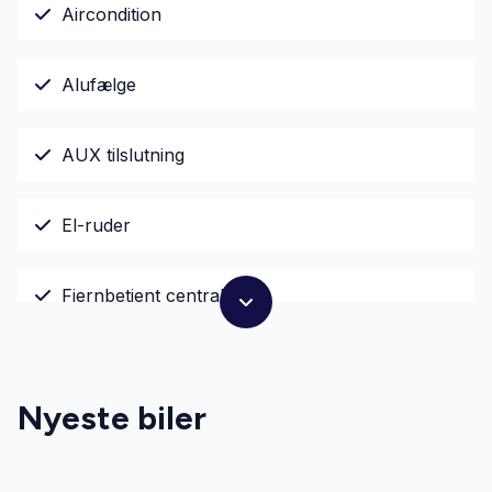
Aircondition
Alufælge
AUX tilslutning
El-ruder
Fjernbetjent centrallås
Isofix
Nyeste biler
LED kørelys