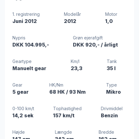
1. registrering
Modelår
Motor
Juni 2012
2012
1,0
Nypris
Grøn ejerafgift
DKK 104.995,-
DKK 920,-
/ årligt
Geartype
Km/l
Tank
Manuelt gear
23,3
35 l
Gear
HK/Nm
Type
5 gear
68 HK
/ 93 Nm
Mikro
0-100 km/t
Tophastighed
Drivmiddel
14,2 sek
157 km/t
Benzin
Højde
Længde
Bredde
147 cm
342 cm
162 cm