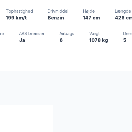
Tophastighed
Drivmiddel
Højde
Længde
199 km/t
Benzin
147 cm
426 c
dre
ABS bremser
Airbags
Vægt
Dør
Ja
6
1078 kg
5