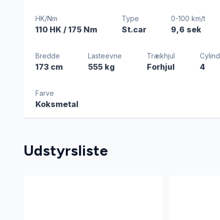
HK/Nm
Type
0-100 km/t
110 HK
/ 175 Nm
St.car
9,6 sek
Bredde
Lasteevne
Trækhjul
Cylin
173 cm
555 kg
Forhjul
4
Farve
Koksmetal
Udstyrsliste