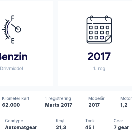
Benzin
2017
Drivmiddel
1. reg
Kilometer kørt
1. registrering
Modelår
Motor
62.000
Marts 2017
2017
1,2
Geartype
Km/l
Tank
Gear
Automatgear
21,3
45 l
7 gear