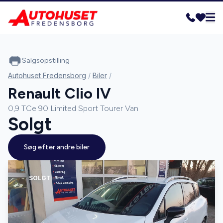
Salgsopstilling
Autohuset Fredensborg
/
Biler
/
Renault Clio IV
0,9 TCe 90 Limited Sport Tourer Van
Solgt
Søg efter andre biler
SOLGT