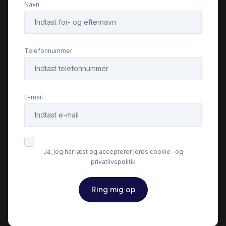
Navn
Infocenter
Isofix
Telefonnummer
Kørecomputer
E-mail
LED kørelys
Læderrat
Ja, jeg har læst og accepterer jeres cookie- og
privatlivspolitik
Musikstreaming via bluetooth
Ring mig op
Navigation