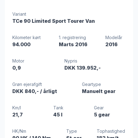
Variant
TCe 90 Limited Sport Tourer Van
Kilometer kørt
1. registrering
Modelår
94.000
Marts 2016
2016
Motor
Nypris
0,9
DKK 139.952,-
Grøn ejerafgift
Geartype
DKK 840,-
/ årligt
Manuelt gear
Km/l
Tank
Gear
21,7
45 l
5 gear
HK/Nm
Type
Tophastighed
90 HK
/ 140 Nm
St.car
182 km/t