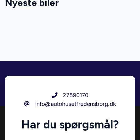
Nyeste biler
Bluetooth
DAB radio
El-ruder
El-spejle
Fartpilot
27890170
Info@autohusetfredensborg.dk
Fjernbetjent centrallås
Har du spørgsmål?
Højdejusterbare forsæder