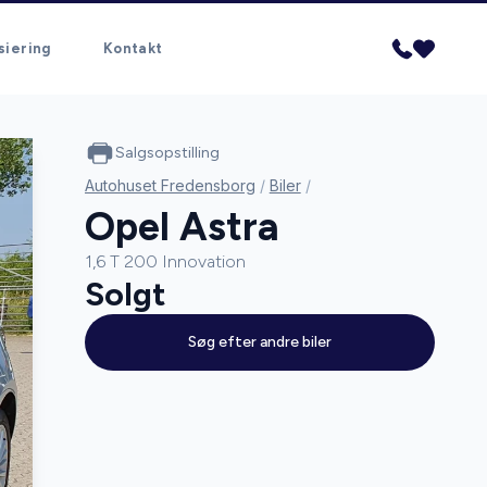
siering
Kontakt
Salgsopstilling
Autohuset Fredensborg
/
Biler
/
Opel Astra
1,6 T 200 Innovation
Solgt
Søg efter andre biler