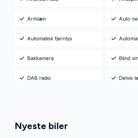
Armlæn
Auto ne
Automatisk fjernlys
Automat
Bakkamera
Blind vi
DAB radio
Delvis 
Dæktryksystem
El-indst
El-spejle med varme
Elektri
Nyeste biler
Fartpilot
Fjernbet