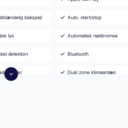
dblændelig bakspejl
Auto. start/stop
isk lys
Automatisk nødbremse
nkel detektion
Bluetooth
lædersæder
Dual zone klimaanlæg
illelige forsæder
El-ruder x4
sk parkeringsbremse
Elektriske komfortsæder
jent centrallås
Fuld LED forlygter