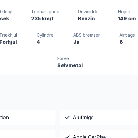
0 km/t
Tophastighed
Drivmiddel
Højde
 sek
235 km/t
Benzin
149 cm
Trækhjul
Cylindre
ABS bremser
Airbags
Forhjul
4
Ja
6
Farve
Sølvmetal
tion
Alufælge
Apple CarPlay