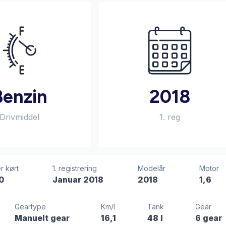
Benzin
2018
Drivmiddel
1. reg
r kørt
1. registrering
Modelår
Motor
0
Januar 2018
2018
1,6
Geartype
Km/l
Tank
Gear
Manuelt gear
16,1
48 l
6 gear