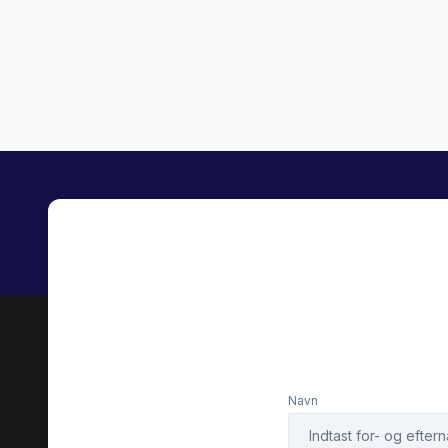
Højdejusterbare forsæder
Infocen
Kørecomputer
LED kør
Musikstreaming via bluetooth
Navigat
Parkeringssensor bagved
Parkeri
Servostyring
Splitba
Startspærre
Sædeva
Navn
Tågelygter
USB tils