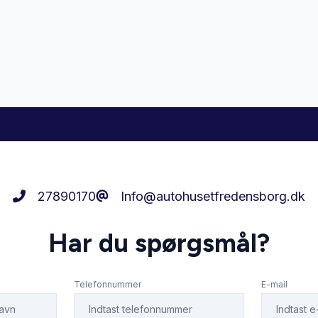
ter
Isofix
elys
Læderrat
ion
Nøglefri betjening
ngssensor foran
Service OK
27890170
Info@autohusetfredensborg.dk
gsæder
Sportssæder
Har du spørgsmål?
rme
Tonede ruder
Telefonnummer
E-mail
lutning
Varme i rattet