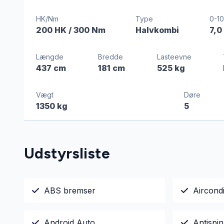
HK/Nm
Type
0-10
200 HK
/ 300 Nm
Halvkombi
7,0
Længde
Bredde
Lasteevne
437 cm
181 cm
525 kg
Vægt
Døre
1350 kg
5
Udstyrsliste
ABS bremser
Aircondi
Android Auto
Antispin