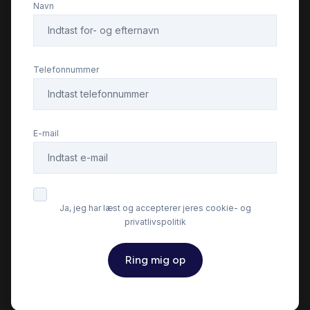
Navn
Delvis lædersæder
Dual zone klimaanlæg
Telefonnummer
Dæktryksystem
E-mail
El-klapbare sidespejle
El-ruder x4
Ja, jeg har læst og accepterer jeres cookie- og
privatlivspolitik
Elektrisk parkeringsbremse
Ring mig op
Fartpilot