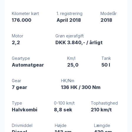
Kilometer kørt
1. registrering
Modelår
176.000
April 2018
2018
Motor
Grøn ejerafgift
2,2
DKK 3.840,-
/ årligt
Geartype
Km/l
Tank
Automatgear
25,0
50 l
Gear
HK/Nm
7 gear
136 HK
/ 300 Nm
Type
0-100 km/t
Tophastighed
Halvkombi
8,8 sek
210 km/t
Drivmiddel
Højde
Længde
Diesel
143 cm
430 cm