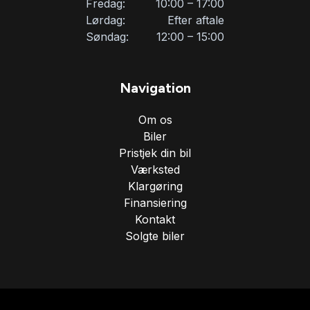
Fredag:
10:00 – 17:00
Læderrat
Lørdag:
Efter aftale
Søndag:
12:00 – 15:00
Musikstreaming via bluetooth
Navigation
Navigation
Om os
Biler
Nøglefri betjening
Pristjek din bil
Værksted
Klargøring
Parkeringssensor bagved
Finansiering
Kontakt
Solgte biler
Parkeringssensor foran
Service OK