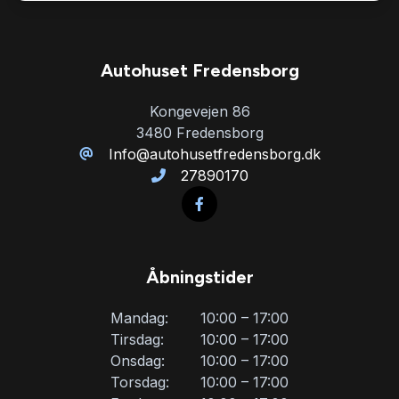
Fjernbetjent centrallås
Autohuset Fredensborg
Fuld LED forlygter
Kongevejen 86
3480 Fredensborg
Højdejusterbare forsæder
Info@autohusetfredensborg.dk
27890170
Infocenter
Isofix
Åbningstider
Kørecomputer
Mandag:
10:00 – 17:00
Tirsdag:
10:00 – 17:00
Onsdag:
10:00 – 17:00
LED kørelys
Torsdag:
10:00 – 17:00