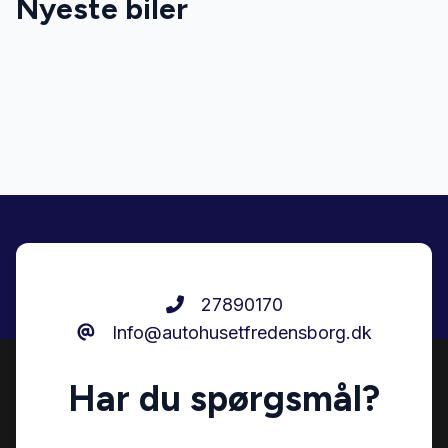
Nyeste biler
Auto nedblændelig bakspejl
Auto. start/stop
Automatgear
AUX tilslutning
Bakkamera
27890170
Info@autohusetfredensborg.dk
Bi-xenon lygter
Har du spørgsmål?
Bluetooth