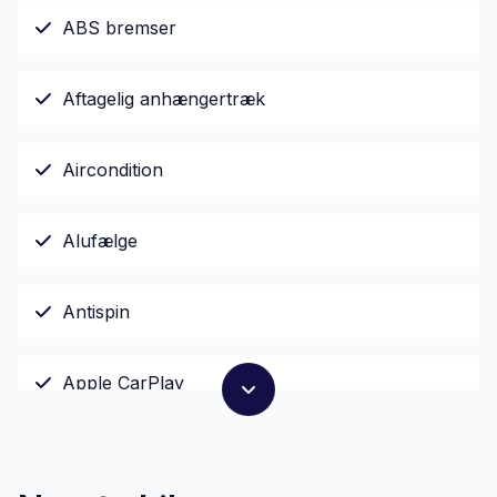
ABS bremser
Aftagelig anhængertræk
Aircondition
Alufælge
Antispin
Apple CarPlay
Armlæn