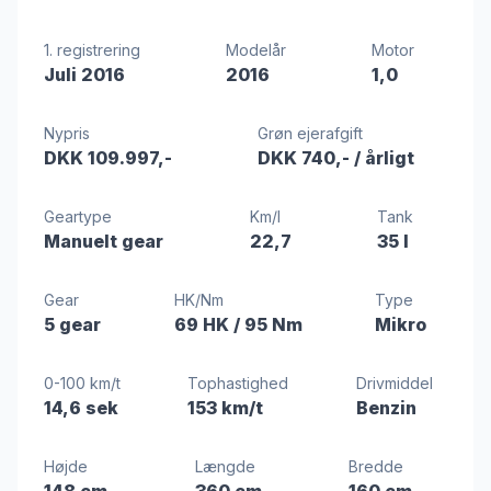
1. registrering
Modelår
Motor
Juli 2016
2016
1,0
Nypris
Grøn ejerafgift
DKK 109.997,-
DKK 740,-
/ årligt
Geartype
Km/l
Tank
Manuelt gear
22,7
35 l
Gear
HK/Nm
Type
5 gear
69 HK
/ 95 Nm
Mikro
0-100 km/t
Tophastighed
Drivmiddel
14,6 sek
153 km/t
Benzin
Højde
Længde
Bredde
148 cm
360 cm
160 cm