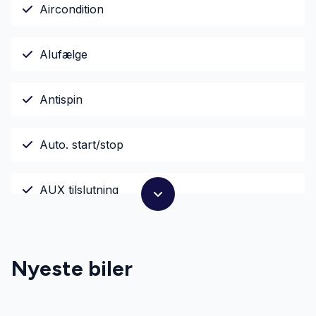
Aircondition
Alufælge
Antispin
Auto. start/stop
AUX tilslutning
Bakkamera
Nyeste biler
Bluetooth