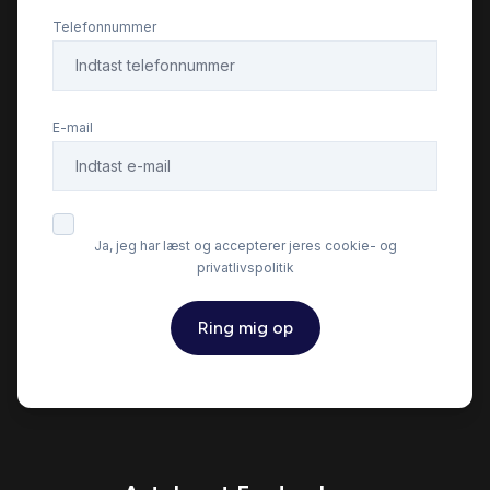
Infocenter
Telefonnummer
Isofix
E-mail
Musikstreaming via bluetooth
Navigation
Ja, jeg har læst og accepterer jeres cookie- og
privatlivspolitik
Service OK
Ring mig op
Servostyring
Splitbagsæder