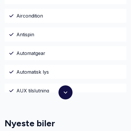
Aircondition
Antispin
Automatgear
Automatisk lys
AUX tilslutning
Bluetooth
Nyeste biler
Centrallås