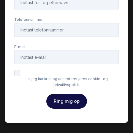
Infocenter
Telefonnummer
Isofix
E-mail
Kørecomputer
LED kørelys
Ja, jeg har læst og accepterer jeres cookie- og
privatlivspolitik
Læderrat
Ring mig op
Musikstreaming via bluetooth
Parkeringssensor bagved