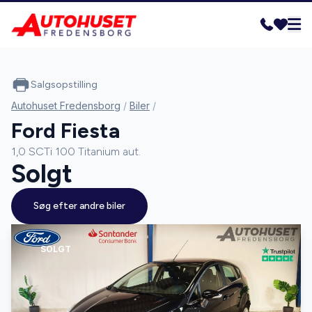
Salgsopstilling
Autohuset Fredensborg
/
Biler
/
Ford Fiesta
1,0 SCTi 100 Titanium aut.
Solgt
Søg efter andre biler
SOLGT