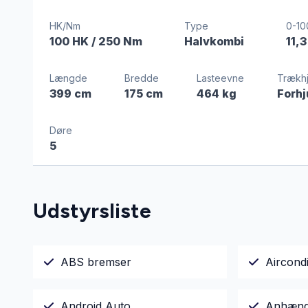
HK/Nm
Type
0-10
100 HK
/ 250 Nm
Halvkombi
11,3
Længde
Bredde
Lasteevne
Trækhj
399 cm
175 cm
464 kg
Forhj
Døre
5
Udstyrsliste
ABS bremser
Aircondi
Android Auto
Anhæng