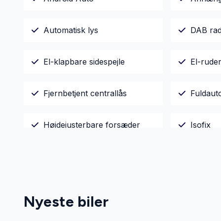
Automatisk lys
DAB rad
El-klapbare sidespejle
El-rude
Fjernbetjent centrallås
Fuldaut
Højdejusterbare forsæder
Isofix
Læderrat
Musikst
Parkeringssensor bagved
Parkeri
Nyeste biler
Stofsæder
Sædeva