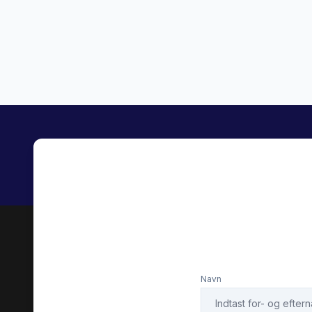
Tågelygter
USB tils
Navn