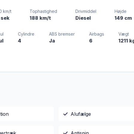
0 km/t
Tophastighed
Drivmiddel
Højde
 sek
188 km/t
Diesel
149 cm
ul
Cylindre
ABS bremser
Airbags
Vægt
ul
4
Ja
6
1211 k
tion
Alufælge
ertræk
Antispin