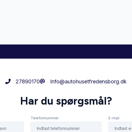
lutning
Vejbaneassistent
27890170
Info@autohusetfredensborg.dk
Har du spørgsmål?
Telefonnummer
E-mail