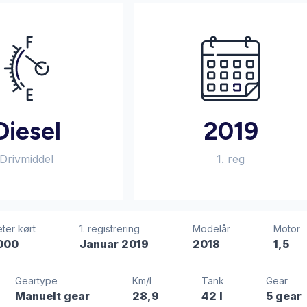
Diesel
2019
Drivmiddel
1. reg
ter kørt
1. registrering
Modelår
Motor
000
Januar 2019
2018
1,5
Geartype
Km/l
Tank
Gear
Manuelt gear
28,9
42 l
5 gear