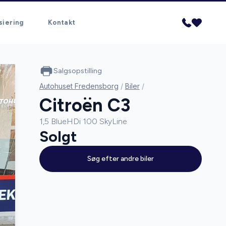
siering
Kontakt
Salgsopstilling
Autohuset Fredensborg
/
Biler
/
Citroën C3
1,5 BlueHDi 100 SkyLine
Solgt
Søg efter andre biler