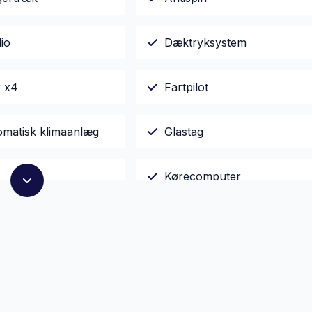
io
Dæktryksystem
r x4
Fartpilot
omatisk klimaanlæg
Glastag
Kørecomputer
reaming via bluetooth
Navigation
ngssensor foran
Splitbagsæder
rme
Trådløs mobilopladning