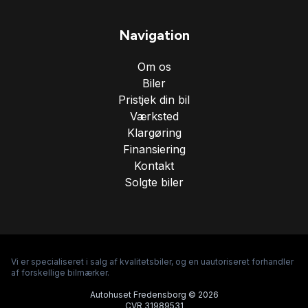
Servostyring
Navigation
Splitbagsæder
Om os
Biler
Sportssæder
Pristjek din bil
Værksted
Klargøring
Startspærre
Finansiering
Kontakt
Solgte biler
Sædevarme
Tonede ruder
Vi er specialiseret i salg af kvalitetsbiler, og en uautoriseret forhandler
Tågelygter
af forskellige bilmærker.
Autohuset Fredensborg © 2026
CVR 31989531