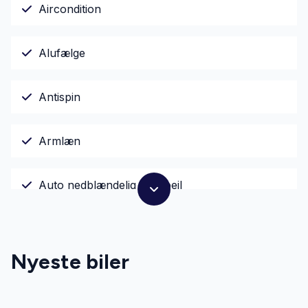
Aircondition
Alufælge
Antispin
Armlæn
Auto nedblændelig bakspejl
Automatgear
Nyeste biler
Automatisk fjernlys