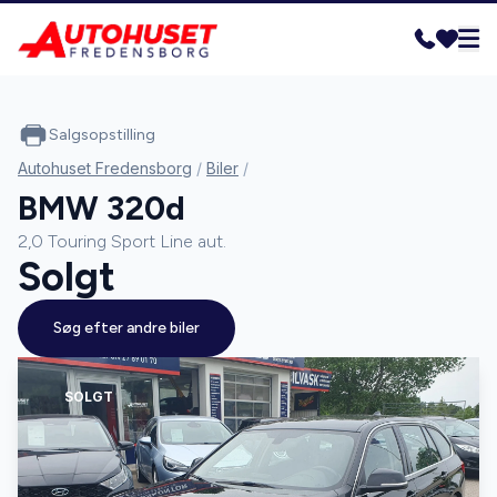
Salgsopstilling
Autohuset Fredensborg
/
Biler
/
BMW 320d
2,0 Touring Sport Line aut.
Solgt
Søg efter andre biler
SOLGT