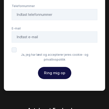
Fartpilot
Telefonnummer
Fjernbetjent centrallås
E-mail
Fuld LED forlygter
Højdejusterbare forsæder
Ja, jeg har læst og accepterer jeres cookie- og
privatlivspolitik
Infocenter
Ring mig op
Isofix
Kørecomputer