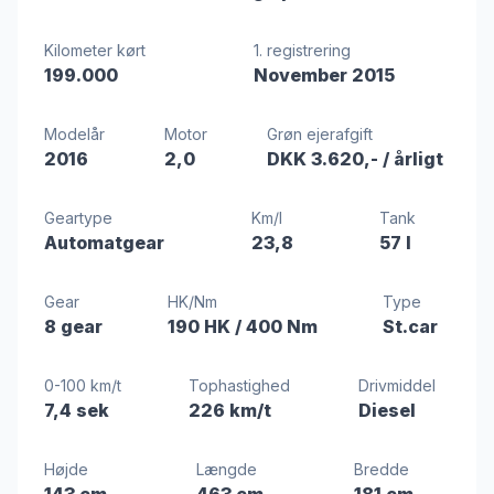
Kilometer kørt
1. registrering
199.000
November 2015
Modelår
Motor
Grøn ejerafgift
2016
2,0
DKK 3.620,-
/ årligt
Geartype
Km/l
Tank
Automatgear
23,8
57 l
Gear
HK/Nm
Type
8 gear
190 HK
/ 400 Nm
St.car
0-100 km/t
Tophastighed
Drivmiddel
7,4 sek
226 km/t
Diesel
Højde
Længde
Bredde
143 cm
463 cm
181 cm