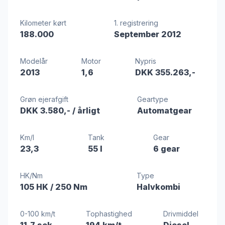
Kilometer kørt
1. registrering
188.000
September 2012
Modelår
Motor
Nypris
2013
1,6
DKK 355.263,-
Grøn ejerafgift
Geartype
DKK 3.580,-
/ årligt
Automatgear
Km/l
Tank
Gear
23,3
55 l
6 gear
HK/Nm
Type
105 HK
/ 250 Nm
Halvkombi
0-100 km/t
Tophastighed
Drivmiddel
11,7 sek
194 km/t
Diesel