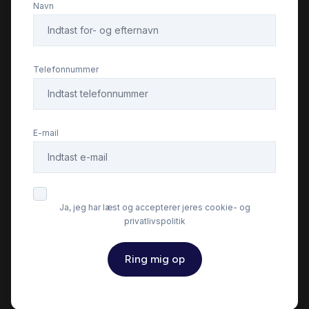
Navn
Isofix
Læderrat
Telefonnummer
Servostyring
E-mail
Splitbagsæder
Startspærre
Ja, jeg har læst og accepterer jeres cookie- og
privatlivspolitik
Stofsæder
Ring mig op
Sædevarme