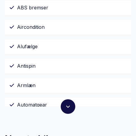
ABS bremser
Aircondition
Alufælge
Antispin
Armlæn
Automatgear
AUX tilslutning