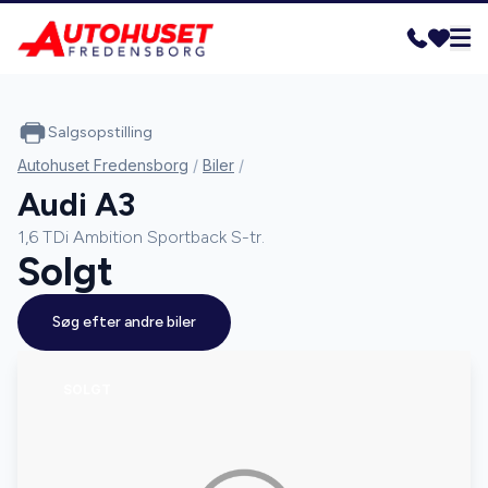
Salgsopstilling
Autohuset Fredensborg
/
Biler
/
Audi A3
1,6 TDi Ambition Sportback S-tr.
Solgt
Søg efter andre biler
SOLGT