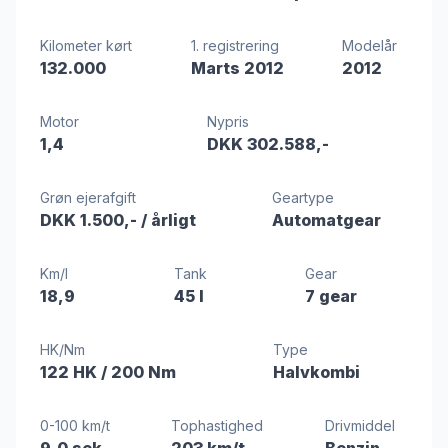
Kilometer kørt
1. registrering
Modelår
132.000
Marts 2012
2012
Motor
Nypris
1,4
DKK 302.588,-
Grøn ejerafgift
Geartype
DKK 1.500,-
/ årligt
Automatgear
Km/l
Tank
Gear
18,9
45 l
7 gear
HK/Nm
Type
122 HK
/ 200 Nm
Halvkombi
0-100 km/t
Tophastighed
Drivmiddel
9,0 sek
203 km/t
Benzin