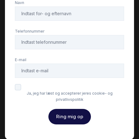
Navn
Infocenter
Isofix
Telefonnummer
Læderrat
E-mail
Service OK
Servostyring
Ja, jeg har læst og accepterer jeres cookie- og
privatlivspolitik
Splitbagsæder
Ring mig op
Sportssæder