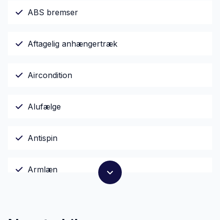
ABS bremser
Aftagelig anhængertræk
Aircondition
Alufælge
Antispin
Armlæn
Auto. start/stop