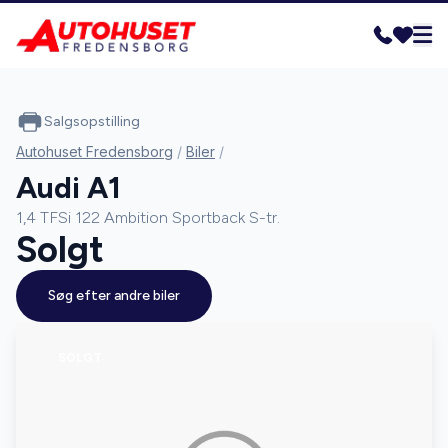
Salgsopstilling
Autohuset Fredensborg
/
Biler
/
Audi A1
1,4 TFSi 122 Ambition Sportback S-tr.
Solgt
Søg efter andre biler
SOLGT