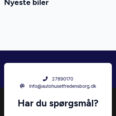
Nyeste biler
Automatgear
Delvis lædersæder
El-ruder x4
El-spejle
Fartpilot
27890170
Info@autohusetfredensborg.dk
Fjernbetjent centrallås
Har du spørgsmål?
Højdejusterbare forsæder