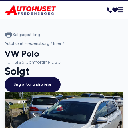
Salgsopstilling
Autohuset Fredensborg
/
Biler
/
VW Polo
1,0 TSi 95 Comfortline DSG
Solgt
Søg efter andre biler
SOLGT