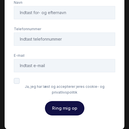
Navn
Fjernbetjent centrallås
Højdejusterbare forsæder
Telefonnummer
Isofix
E-mail
Kørecomputer
LED kørelys
Ja, jeg har læst og accepterer jeres cookie- og
privatlivspolitik
Læderrat
Ring mig op
Musikstreaming via bluetooth