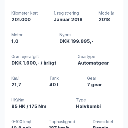
Kilometer kørt
1. registrering
Modelår
201.000
Januar 2018
2018
Motor
Nypris
1,0
DKK 199.995,-
Grøn ejerafgift
Geartype
DKK 1.600,-
/ årligt
Automatgear
Km/l
Tank
Gear
21,7
40 l
7 gear
HK/Nm
Type
95 HK
/ 175 Nm
Halvkombi
0-100 km/t
Tophastighed
Drivmiddel
10,8 sek
187 km/t
Benzin