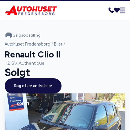
Salgsopstilling
Autohuset Fredensborg
/
Biler
/
Renault Clio II
1,2 8V Authentique
Solgt
Søg efter andre biler
SOLGT