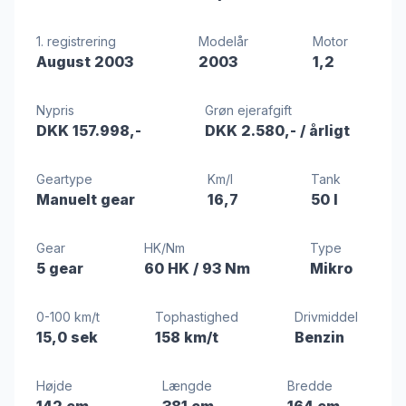
1. registrering
Modelår
Motor
August 2003
2003
1,2
Nypris
Grøn ejerafgift
DKK 157.998,-
DKK 2.580,-
/ årligt
Geartype
Km/l
Tank
Manuelt gear
16,7
50 l
Gear
HK/Nm
Type
5 gear
60 HK
/ 93 Nm
Mikro
0-100 km/t
Tophastighed
Drivmiddel
15,0 sek
158 km/t
Benzin
Højde
Længde
Bredde
142 cm
381 cm
164 cm