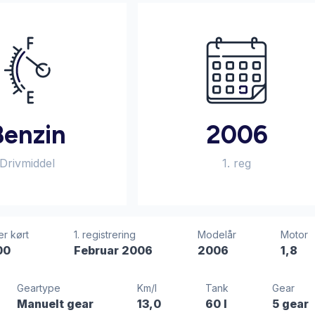
Benzin
2006
Drivmiddel
1. reg
er kørt
1. registrering
Modelår
Motor
00
Februar 2006
2006
1,8
Geartype
Km/l
Tank
Gear
Manuelt gear
13,0
60 l
5 gear