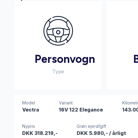
Personvogn
Type
Model
Variant
Kilomet
Vectra
16V 122 Elegance
143.0
Nypris
Grøn ejerafgift
DKK 318.219,-
DKK 5.980,-
/ årligt