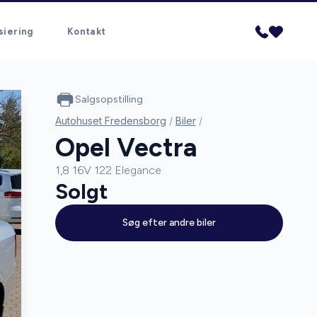
siering
Kontakt
Salgsopstilling
Autohuset Fredensborg
/
Biler
/
Opel Vectra
1,8 16V 122 Elegance
Solgt
Søg efter andre biler