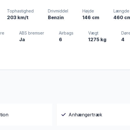
Tophastighed
Drivmiddel
Højde
Længde
203 km/t
Benzin
146 cm
460 c
dre
ABS bremser
Airbags
Vægt
Dør
Ja
6
1275 kg
4
tion
Anhængertræk