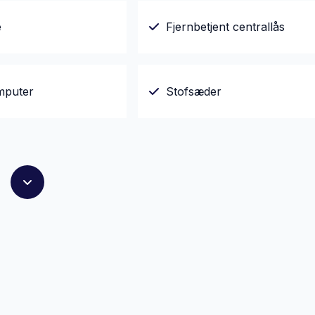
e
Fjernbetjent centrallås
mputer
Stofsæder