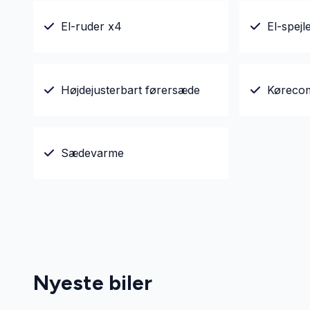
El-ruder x4
El-spejl
Højdejusterbart førersæde
Køreco
Sædevarme
Nyeste biler